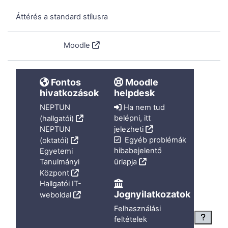
Áttérés a standard stílusra
Szolgáltatja a
Moodle
Fontos
Moodle
hivatkozások
helpdesk
NEPTUN
Ha nem tud
belépni, itt
(hallgatói)
NEPTUN
jelezheti
Egyéb problémák
(oktatói)
hibabejelentő
Egyetemi
Tanulmányi
űrlapja
Központ
Hallgatói IT-
Jognyilatkozatok
weboldal
Felhasználási
feltételek