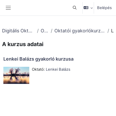
Tovább a fő tartalomhoz
Belépés
Keresési bemeneti adato
Oldalpanel
Digitális Oktatásmódszertani Központ
Oktatóknak
Oktatói gyakorlókurzusok (Moodle képzés 2024. aug.-szept.)
Leí
A kurzus adatai
Lenkei Balázs gyakorló kurzusa
Oktató:
Lenkei Balázs