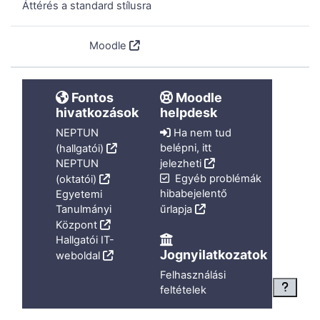
Áttérés a standard stílusra
Szolgáltatja a
Moodle
Fontos
Moodle
hivatkozások
helpdesk
NEPTUN
Ha nem tud
belépni, itt
(hallgatói)
NEPTUN
jelezheti
Egyéb problémák
(oktatói)
hibabejelentő
Egyetemi
Tanulmányi
űrlapja
Központ
Hallgatói IT-
Jognyilatkozatok
weboldal
Felhasználási
feltételek