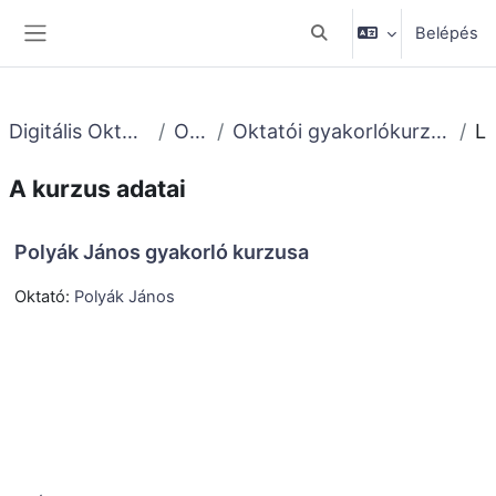
Tovább a fő tartalomhoz
Belépés
Keresési bemeneti adato
Oldalpanel
Digitális Oktatásmódszertani Központ
Oktatóknak
Oktatói gyakorlókurzusok (Moodle képzés 2024. aug.-szept.)
Leí
A kurzus adatai
Polyák János gyakorló kurzusa
Oktató:
Polyák János